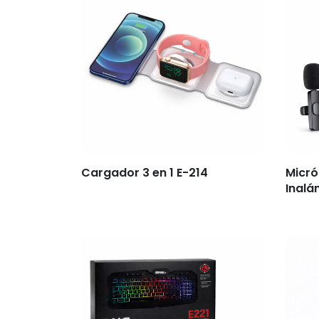
Cargador 3 en 1 E-214
Micró
Inalá