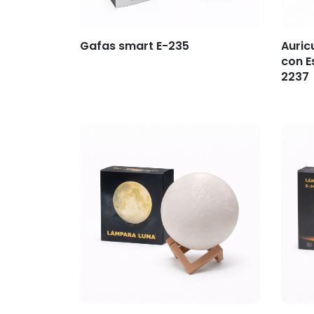
Gafas smart E-235
Auric
con E
2237