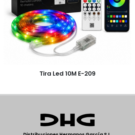
Tira Led 10M E-209
Al
Distribuciones Hermanos García S.L.