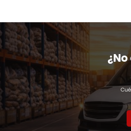
¿No 
Cué