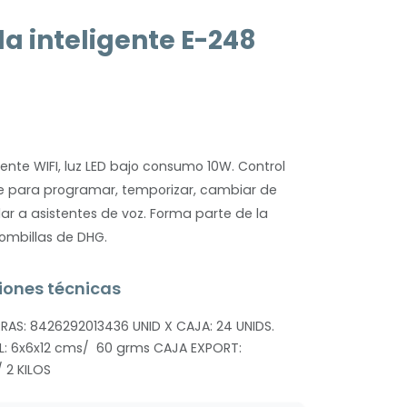
a inteligente E-248
n
gente WIFI, luz LED bajo consumo 10W. Control
fe para programar, temporizar, cambiar de
lar a asistentes de voz.
Forma parte de la
ombillas de DHG.
iones técnicas
AS: 8426292013436 UNID X CAJA: 24 UNIDS.
L: 6x6x12 cms/ 60 grms CAJA EXPORT:
 2 KILOS