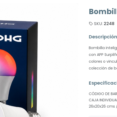
Bombill
SKU:
2248
Descripció
Bombilla inteli
con APP Surpli
colores o vincu
colección de b
Especificac
CÓDIGO DE BARR
CAJA INDIVIDUA
26x20x26 cms /