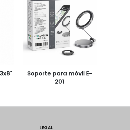
 3x8"
Soporte para móvil E-
Lámpara
201
LEGAL