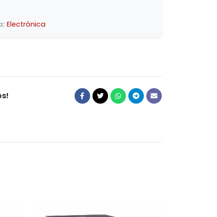
a:
Electrónica
s!