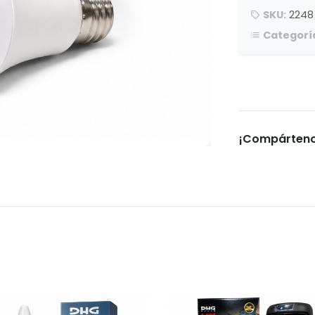
SKU:
2248
Categorí
¡Compárteno