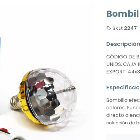
Bombill
SKU:
2247
Descripció
CÓDIGO DE BA
UNIDS. CAJA I
EXPORT: 44x3
Especificac
Bombilla efec
colores. Func
directo a enc
colección de b