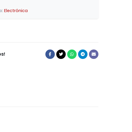
a:
Electrónica
s!