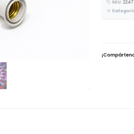
SKU:
2247
Categorí
¡Compárteno