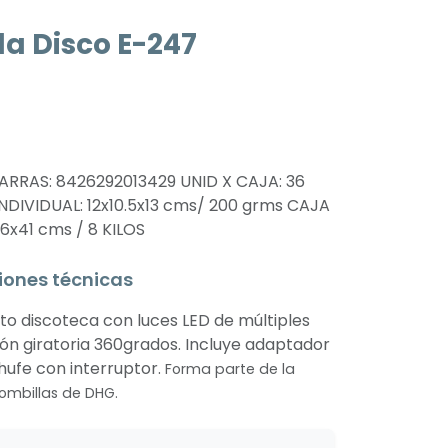
a Disco E-247
n
RRAS: 8426292013429 UNID X CAJA: 36
NDIVIDUAL: 12x10.5x13 cms/ 200 grms CAJA
6x41 cms / 8 KILOS
iones técnicas
to discoteca con luces LED de múltiples
ión giratoria 360grados. Incluye adaptador
hufe con interruptor.
Forma parte de la
ombillas de DHG.