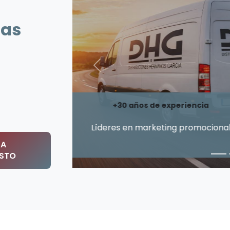
sas
Anterior
15.000 m² d
En Tude
TA
ESTO