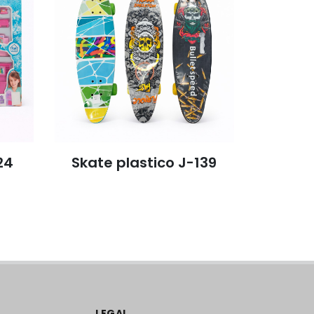
24
Skate plastico J-139
Blister 
LEGAL