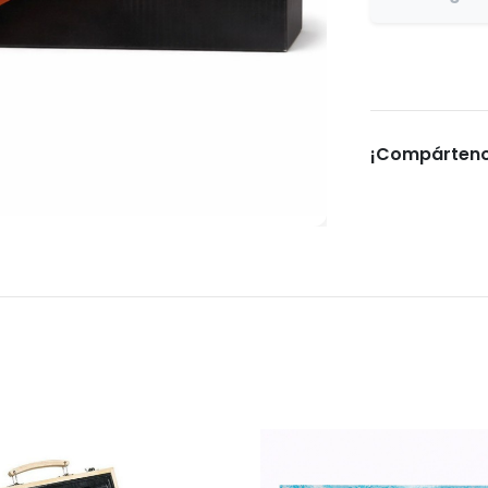
¡Compárteno