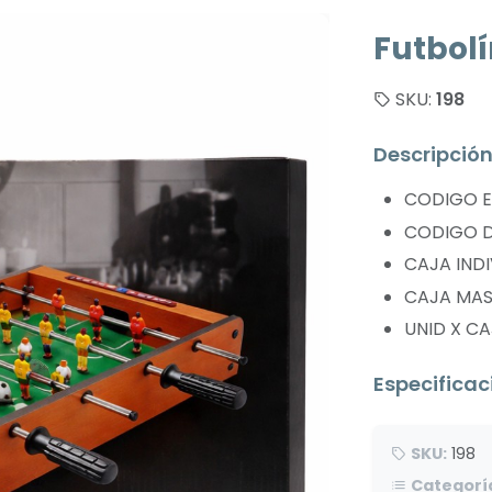
Futbol
SKU:
198
Descripció
CODIGO EA
CODIGO DU
CAJA INDI
CAJA MAST
UNID X CA
Especificac
SKU:
198
Categorí