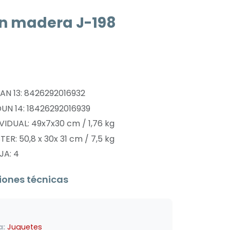
ín madera J-198
n
N 13: 8426292016932
N 14: 18426292016939
VIDUAL: 49x7x30 cm / 1,76 kg
ER: 50,8 x 30x 31 cm / 7,5 kg
JA: 4
iones técnicas
a:
Juguetes