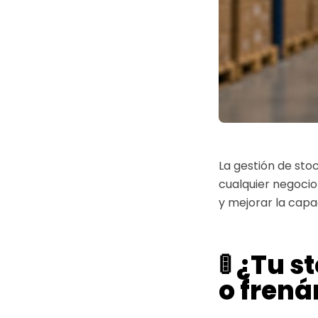
La gestión de sto
cualquier negocio
y mejorar la capa
🚦 ¿Tu 
o frená