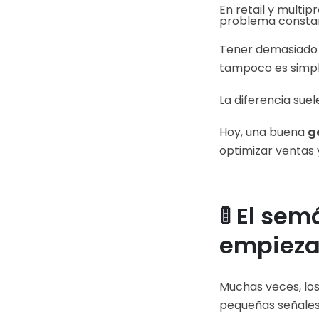
En retail y multi
problema consta
Tener demasiado p
tampoco es simpl
La diferencia suel
Hoy, una buena
g
optimizar ventas 
🚦 El se
empieza
Muchas veces, lo
pequeñas señales 