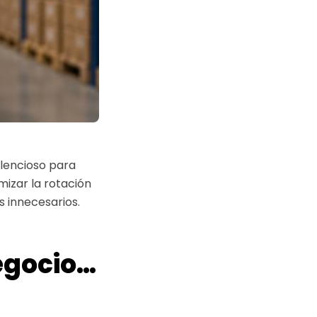
ilencioso para
mizar la rotación
s innecesarios.
negocio…