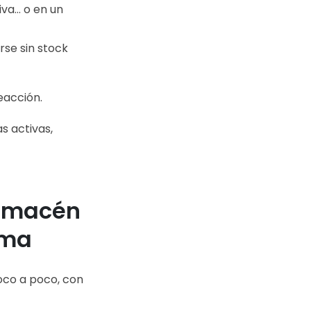
iva… o en un
se sin stock
reacción.
 activas,
 almacén
ema
oco a poco, con