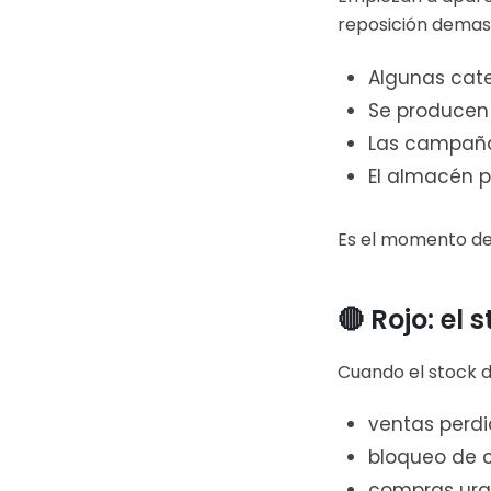
reposición demasi
Algunas cat
Se producen 
Las campaña
El almacén p
Es el momento de r
🔴 Rojo: el
Cuando el stock 
ventas perdi
bloqueo de c
compras urg