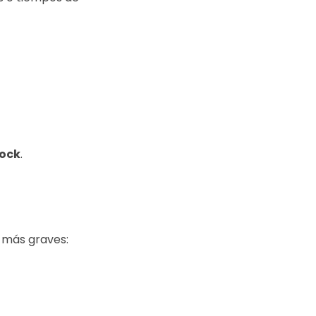
tock
.
 más graves: