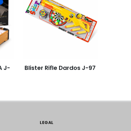
A J-
Blister Rifle Dardos J-97
Juego d
LEGAL