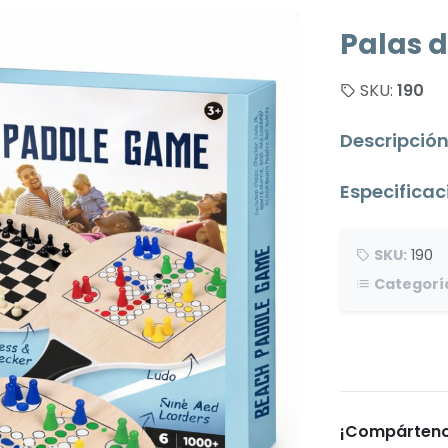
Palas d
SKU:
190
Descripció
Especificac
SKU:
190
Categorí
¡Compárteno