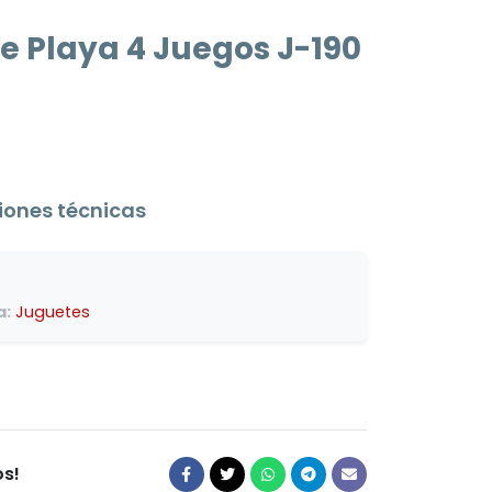
e Playa 4 Juegos J-190
n
iones técnicas
a:
Juguetes
s!