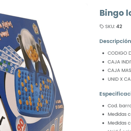
Bingo l
SKU:
42
Descripció
CODIGO D
CAJA INDI
CAJA MAS
UNID X CA
Especificac
Cod. barra
Medidas c
Medidas ca