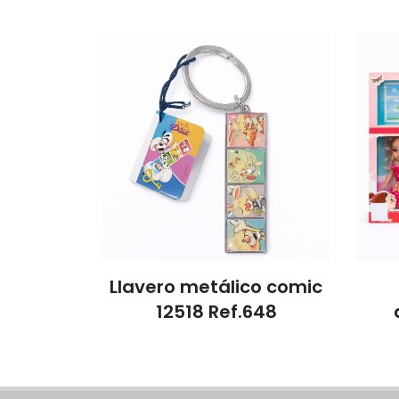
oche J-
Llavero metálico comic
12518 Ref.648