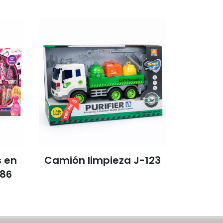
 en
Camión limpieza J-123
Autob
 86
S