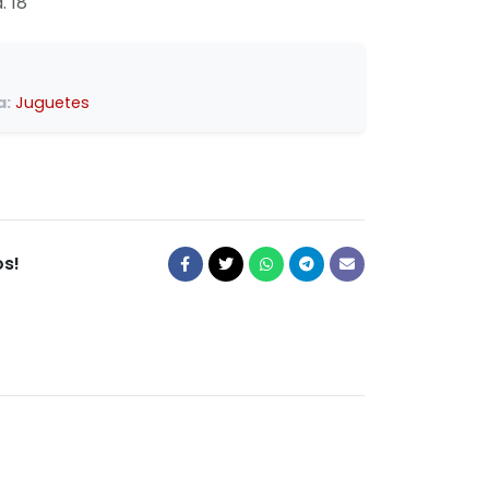
. 18
a:
Juguetes
s!