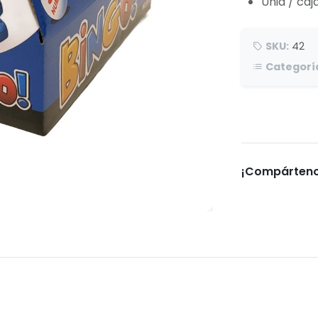
Unid / caja
SKU:
42
Categorí
¡Compárteno