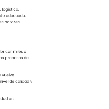
 logística,
nto adecuado.
es actores.
bricar miles o
 los procesos de
e vuelve
ivel de calidad y
lidad en