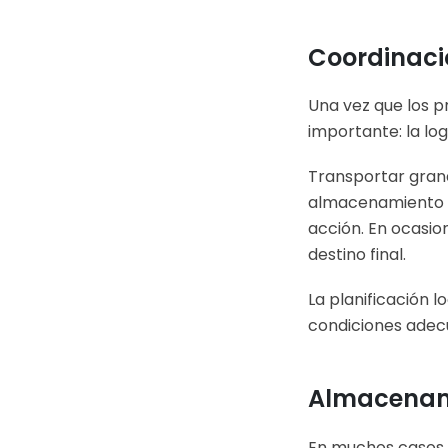
Coordinació
Una vez que los 
importante: la log
Transportar grand
almacenamiento te
acción. En ocasio
destino final.
La planificación l
condiciones adec
Almacenam
En muchos casos, 