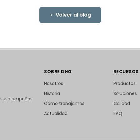
Volver al blog
SOBRE DHG
RECURSOS
Nosotros
Productos
Historia
Soluciones
r sus campañas
Cómo trabajamos
Calidad
Actualidad
FAQ