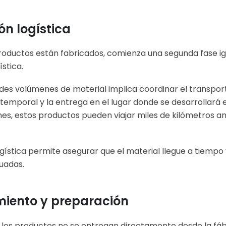
n logística
productos están fabricados, comienza una segunda fase 
ística.
es volúmenes de material implica coordinar el transport
mporal y la entrega en el lugar donde se desarrollará e
nes, estos productos pueden viajar miles de kilómetros an
ogística permite asegurar que el material llegue a tiempo 
uadas.
iento y preparación
los productos no se entregan directamente desde la fábr