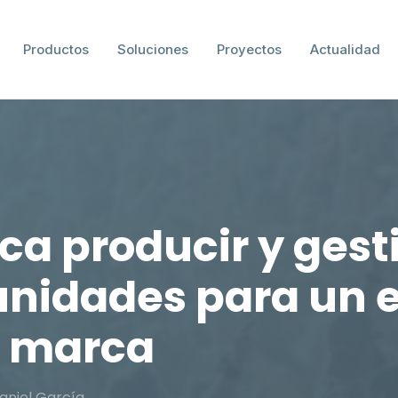
Productos
Soluciones
Proyectos
Actualidad
ca producir y gest
unidades para un 
e marca
aniel García