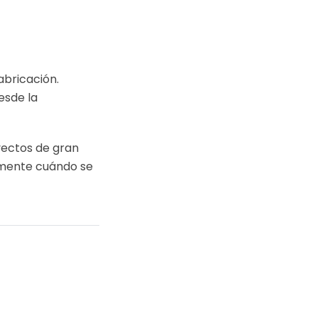
abricación.
esde la
yectos de gran
tamente cuándo se