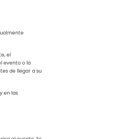
igualmente
e, el
l evento o la
tes de llegar a su
y en las
ica al evento. Es