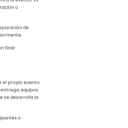
ración o
reparación de
eriormente.
 final.
e el propio evento
e entrega, equipos
 se desarrolla la
cipantes o