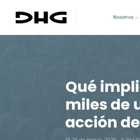
Nosotros
Qué impli
miles de 
acción d
25 de marzo, 2026
Por D