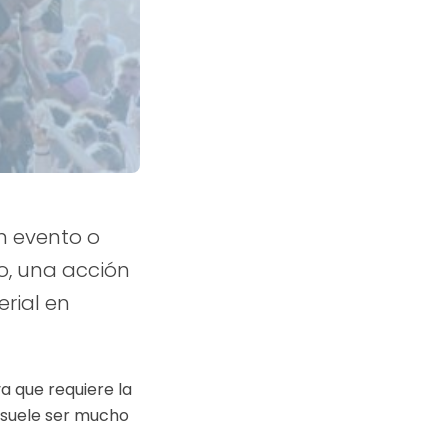
n evento o
, una acción
erial en
a que requiere la
s suele ser mucho